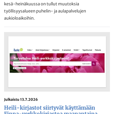
kesä-heinäkuussa on tullut muutoksia
työllisyysalueen puhelin- ja aulapalvelujen
aukioloaikoihin.
Julkaistu 13.7.2026
Heili-kirjastot siirtyvät käyttämään
Finna-verkkokirjastoa maanantaina