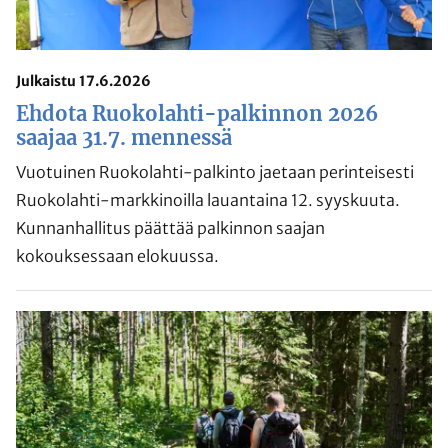
Julkaistu 17.6.2026
Ehdota Ruokolahti-palkinnon 2026
saajaa 31.7. mennessä
Vuotuinen Ruokolahti-palkinto jaetaan perinteisesti
Ruokolahti-markkinoilla lauantaina 12. syyskuuta.
Kunnanhallitus päättää palkinnon saajan
kokouksessaan elokuussa.