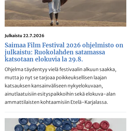
Julkaistu 22.7.2026
Saimaa Film Festival 2026 ohjelmisto on
julkaistu: Ruokolahden satamassa
katsotaan elokuvia la 29.8.
Ohjelma täydentyy vielä festivaalin alkuun saakka,
mutta jo nyt se tarjoaa poikkeuksellisen laajan
katsauksen kansainväliseen nykyelokuvaan,
ainutlaatuisiin esityspaikkoihin sekä elokuva-alan
ammattilaisten kohtaamisiin Etelä-Karjalassa.