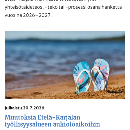
yhteisötaideteos, -teko tai -prosessi osana hanketta
vuosina 2026–2027.
Julkaistu 20.7.2026
Muutoksia Etelä-Karjalan
työllisyysalueen aukioloaikoihin