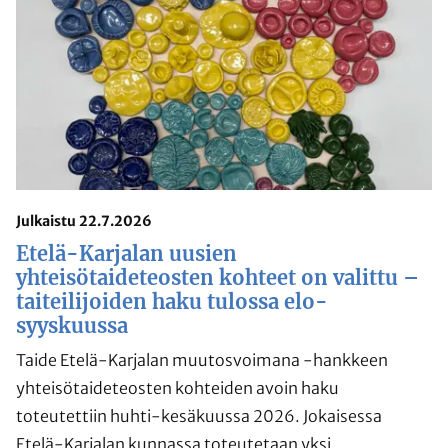
Julkaistu 22.7.2026
Etelä-Karjalan uusien
yhteisötaideteosten kohteet on valittu –
taiteilijoiden haku tulossa elo-
syyskuussa
Taide Etelä-Karjalan muutosvoimana -hankkeen
yhteisötaideteosten kohteiden avoin haku
toteutettiin huhti-kesäkuussa 2026. Jokaisessa
Etelä-Karjalan kunnassa toteutetaan yksi