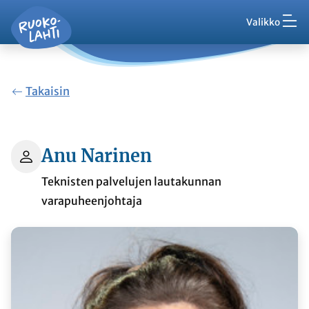
Hak
Siirry pääsisältöön
Siirry päävalikkoon
Valikko
Ruokolahti - etusivu
Palaute
Ajankohtaista
Takaisin
VisitRuokolahti
Anu Narinen
Teknisten palvelujen lautakunnan
varapuheenjohtaja