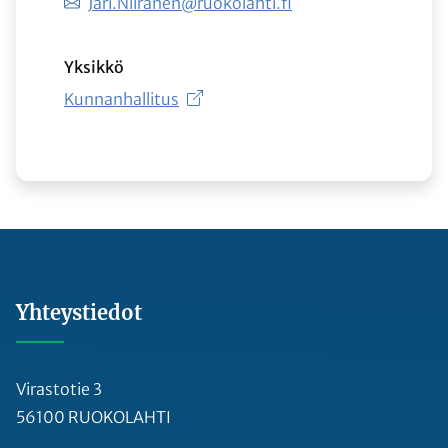
Jari.Niiranen@ruokolahti.fi
Yksikkö
Kunnanhallitus
Yhteystiedot
Virastotie 3
56100 RUOKOLAHTI