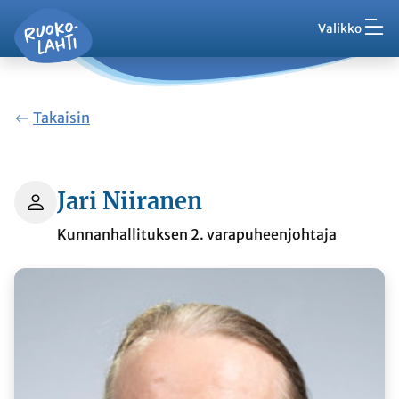
Hak
Siirry pääsisältöön
Siirry päävalikkoon
Valikko
Ruokolahti - etusivu
Palaute
Ajankohtaista
Takaisin
VisitRuokolahti
Jari Niiranen
Kunnanhallituksen 2. varapuheenjohtaja