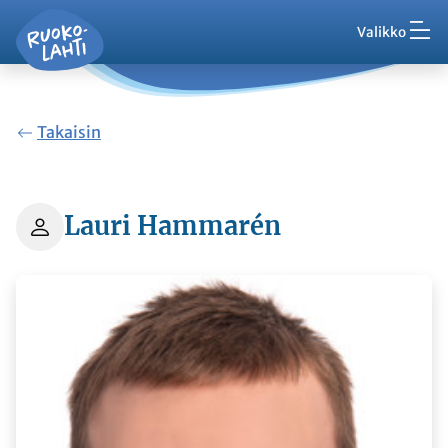
Hak
Siirry pääsisältöön
Siirry päävalikkoon
Valikko
Ruokolahti - etusivu
Palaute
Ajankohtaista
Takaisin
VisitRuokolahti
Lauri Hammarén