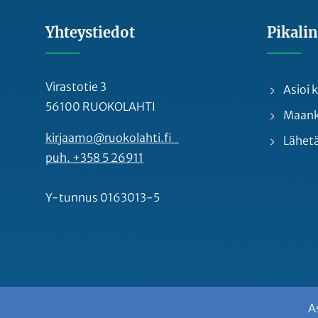
Yhteystiedot
Pikalin
Virastotie 3
Asioi
56100 RUOKOLAHTI
Maankä
kirjaamo@ruokolahti.fi
Lähetä
puh. +358 5 26911
Y-tunnus 0163013-5
A