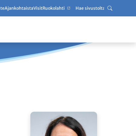
ute
Ajankohtaista
VisitRuokolahti
Haku