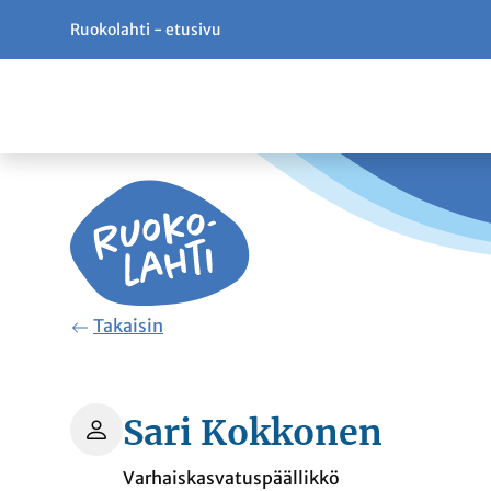
Ruokolahti - etusivu
Siirry pääsisältöön
Siirry päävalikkoon
Takaisin
Sari Kokkonen
Varhaiskasvatuspäällikkö