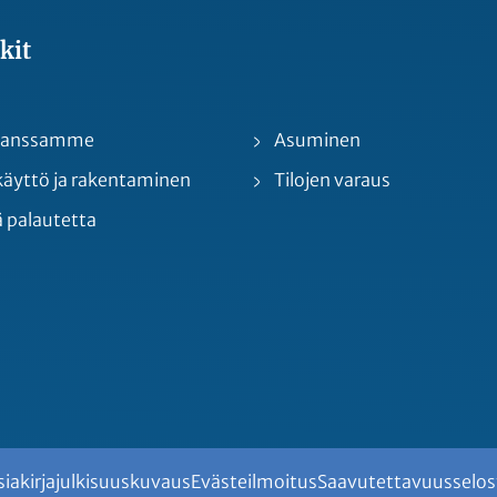
kit
 kanssamme
Asuminen
yttö ja rakentaminen
Tilojen varaus
 palautetta
siakirjajulkisuuskuvaus
Evästeilmoitus
Saavutettavuusselos