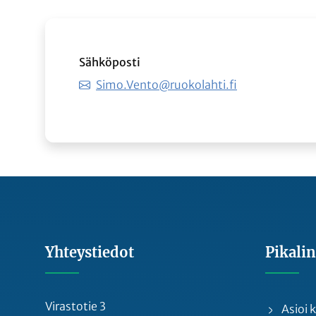
Sähköposti
Simo.Vento@ruokolahti.fi
Yhteystiedot
Pikalin
Virastotie 3
Asioi