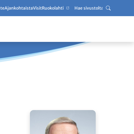
ute
Ajankohtaista
VisitRuokolahti
Haku