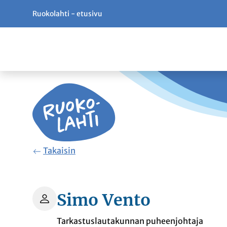
Ruokolahti - etusivu
Siirry pääsisältöön
Siirry päävalikkoon
Takaisin
Simo Vento
Tarkastuslautakunnan puheenjohtaja