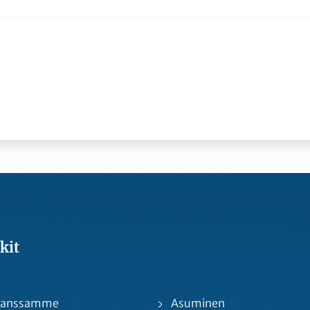
kit
 kanssamme
Asuminen