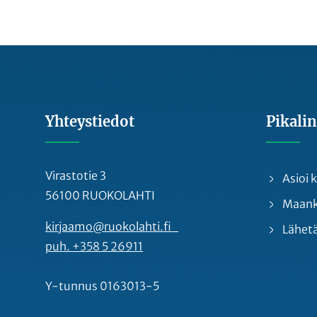
Yhteystiedot
Pikalin
Virastotie 3
Asioi
56100 RUOKOLAHTI
Maankä
kirjaamo@ruokolahti.fi
Lähetä
puh. +358 5 26911
Y-tunnus 0163013-5