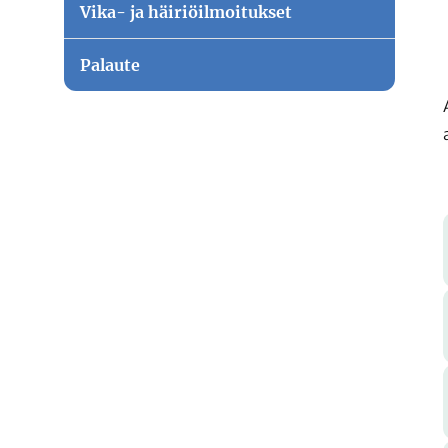
Vika- ja häiriöilmoitukset
Palaute