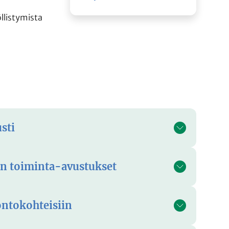
öllistymista
sti
an toiminta-avustukset
ontokohteisiin