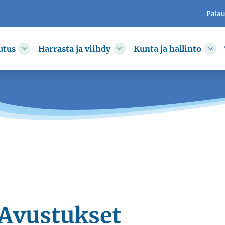
Pala
utus
Harrasta ja viihdy
Kunta ja hallinto
kkoa
Vaihda alasvetovalikkoa
Vaihda alasvetovalikkoa
Vai
Avustukset