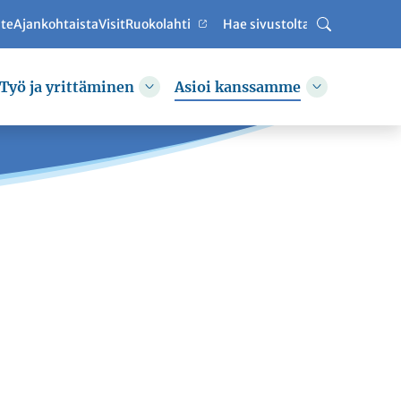
ute
Ajankohtaista
VisitRuokolahti
Haku
Työ ja yrittäminen
Asioi kanssamme
hda alasvetovalikkoa
Vaihda alasvetovalikkoa
Vaihda alas