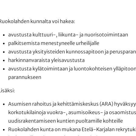
Ruokolahden kunnalta voi hakea:
avustusta kulttuuri-, liikunta- ja nuorisotoimintaan
palkitsemista menestyneelle urheilijalle
avustusta yksityisteiden kunnossapitoon ja peruspar
harkinnanvaraista yleisavustusta
avustusta kylätoimintaan ja luontokohteisen ylläpitoon
parannukseen
Lisäksi:
Asumisen rahoitus ja kehittämiskeskus (ARA) hyväksy
korkotukilainoja vuokra-, asumisoikeus- ja osaomistus
uudisrakentamiseen kuntien puoltamille kohteille
Ruokolahden kunta on mukana Etelä-Karjalan rekrytuki