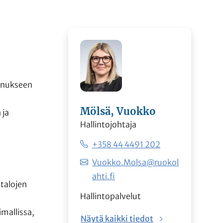
annukseen
Mölsä, Vuokko
 ja
Hallintojohtaja
+358 44 4491 202
Vuokko.Molsa@ruokol
y
ahti.fi
talojen
Hallintopalvelut
mallissa,
Näytä kaikki tiedot