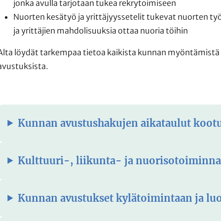
jonka avulla tarjotaan tukea rekrytoimiseen
Nuorten kesätyö ja yrittäjyyssetelit tukevat nuorten ty
ja yrittäjien mahdolisuuksia ottaa nuoria töihin
Alta löydät tarkempaa tietoa kaikista kunnan myöntämistä
avustuksista.
Kunnan avustushakujen aikataulut kootu
Kulttuuri-, liikunta- ja nuorisotoiminn
Kunnan avustukset kylätoimintaan ja lu