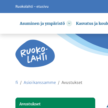
Ruokolahti - etusivu
Siirry pääsisältöön
Siirry päävalikkoon
Asuminen ja ympäristö
Kasvatus ja koul
Vaihda alasvetovali
fi
Asioi kanssamme
Avustukset
Avustukset