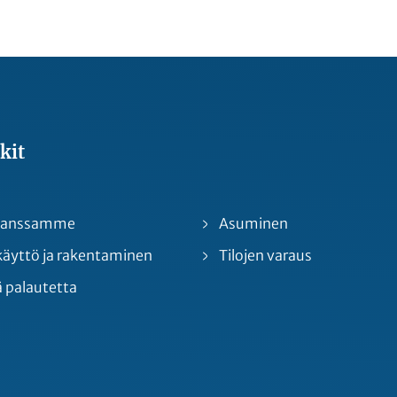
kit
 kanssamme
Asuminen
yttö ja rakentaminen
Tilojen varaus
 palautetta