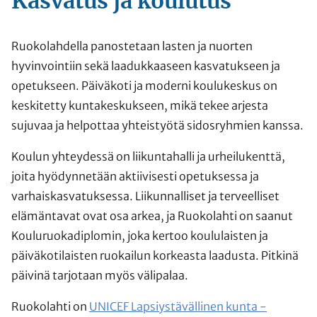
Kasvatus ja koulutus
Ruokolahdella panostetaan lasten ja nuorten
hyvinvointiin sekä laadukkaaseen kasvatukseen ja
opetukseen. Päiväkoti ja moderni koulukeskus on
keskitetty kuntakeskukseen, mikä tekee arjesta
sujuvaa ja helpottaa yhteistyötä sidosryhmien kanssa.
Koulun yhteydessä on liikuntahalli ja urheilukenttä,
joita hyödynnetään aktiivisesti opetuksessa ja
varhaiskasvatuksessa. Liikunnalliset ja terveelliset
elämäntavat ovat osa arkea, ja Ruokolahti on saanut
Kouluruokadiplomin, joka kertoo koululaisten ja
päiväkotilaisten ruokailun korkeasta laadusta. Pitkinä
päivinä tarjotaan myös välipalaa.
Ruokolahti on
UNICEF Lapsiystävällinen kunta -