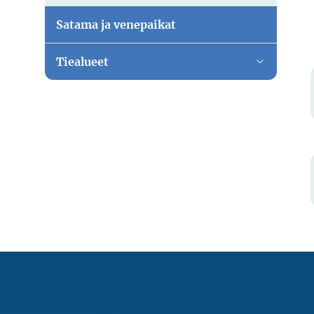
Satama ja venepaikat
Tiealueet
Vaihda al