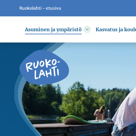
Ruokolahti - etusivu
Siirry pääsisältöön
Siirry päävalikkoon
Asuminen ja ympäristö
Kasvatus ja koul
Vaihda alasvetovali