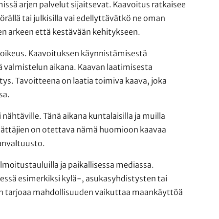
issä arjen palvelut sijaitsevat. Kaavoitus ratkaisee
ällä tai julkisilla vai edellyttävätkö ne oman
iden arkeen että kestävään kehitykseen.
n oikeus. Kaavoituksen käynnistämisestä
itä valmistelun aikana. Kaavan laatimisesta
ys. Tavoitteena on laatia toimiva kaava, joka
sa.
ähtäville. Tänä aikana kuntalaisilla ja muilla
an päättäjien on otettava nämä huomioon kaavaa
anvaltuusto.
lmoitustauluilla ja paikallisessa mediassa.
dessä esimerkiksi kylä-, asukasyhdistysten tai
aan tarjoaa mahdollisuuden vaikuttaa maankäyttöä