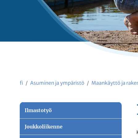
fi
Asuminen ja ympäristö
Maankäyttö ja rak
Ilmastotyö
Joukkoliikenne