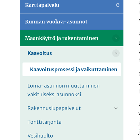
Karttapalvelu
Kunnan vuokra-asunnot
Maankäyttö ja rakentaminen
Vaihda al
Kaavoitus
Vaihda al
Kaavoitusprosessi ja vaikuttaminen
Loma-asunnon muuttaminen
vakituiseksi asunnoksi
Rakennuslupapalvelut
Vaihda al
Tonttitarjonta
Vesihuolto