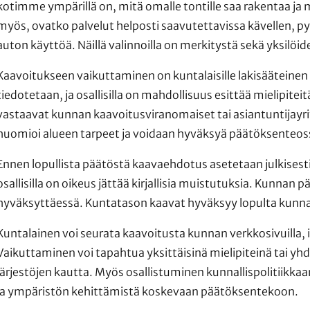
kotimme ympärillä on, mitä omalle tontille saa rakentaa ja m
myös, ovatko palvelut helposti saavutettavissa kävellen, pyör
auton käyttöä. Näillä valinnoilla on merkitystä sekä yksilö
Kaavoitukseen vaikuttaminen on kuntalaisille lakisääteine
asvetovalikkoa
tiedotetaan, ja osallisilla on mahdollisuus esittää mielipite
vastaavat kunnan kaavoitusviranomaiset tai asiantuntijayrit
asvetovalikkoa
huomioi alueen tarpeet ja voidaan hyväksyä päätöksenteos
Ennen lopullista päätöstä kaavaehdotus asetetaan julkisesti n
osallisilla on oikeus jättää kirjallisia muistutuksia. Kunn
hyväksyttäessä. Kuntatason kaavat hyväksyy lopulta kunn
Kuntalainen voi seurata kaavoitusta kunnan verkkosivuilla, i
asvetovalikkoa
Vaikuttaminen voi tapahtua yksittäisinä mielipiteinä tai yh
järjestöjen kautta. Myös osallistuminen kunnallispolitiikk
ja ympäristön kehittämistä koskevaan päätöksentekoon.