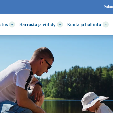
Pala
utus
Harrasta ja viihdy
Kunta ja hallinto
kkoa
Vaihda alasvetovalikkoa
Vaihda alasvetovalikkoa
Vai