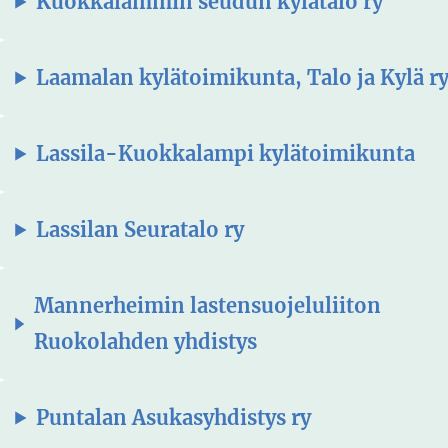
Kuokkalammin seudun kylätalo ry
Laamalan kylätoimikunta, Talo ja Kylä r
Lassila-Kuokkalampi kylätoimikunta
Lassilan Seuratalo ry
Mannerheimin lastensuojeluliiton
Ruokolahden yhdistys
Puntalan Asukasyhdistys ry