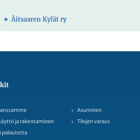
Äitsaaren Kylät ry
kit
 kanssamme
Asuminen
yttö ja rakentaminen
Tilojen varaus
 palautetta