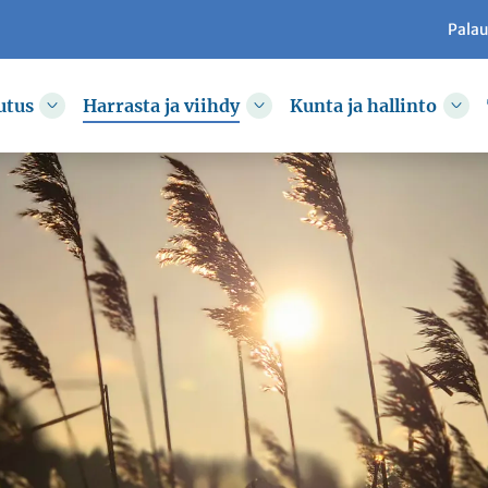
Pala
utus
Harrasta ja viihdy
Kunta ja hallinto
kkoa
Vaihda alasvetovalikkoa
Vaihda alasvetovalikkoa
Vai