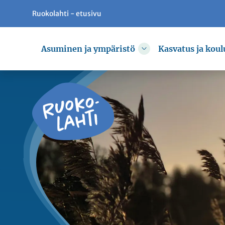
Ruokolahti - etusivu
Siirry pääsisältöön
Siirry päävalikkoon
Asuminen ja ympäristö
Kasvatus ja koul
Vaihda alasvetovali