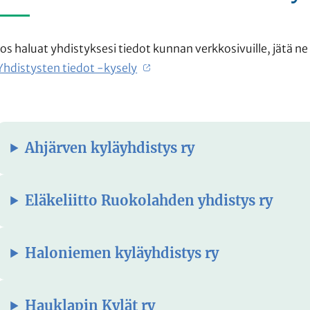
Jos haluat yhdistyksesi tiedot kunnan verkkosivuille, jätä ne
Yhdistysten tiedot -kysely
asvetovalikkoa
Ahjärven kyläyhdistys ry
Eläkeliitto Ruokolahden yhdistys ry
asvetovalikkoa
Haloniemen kyläyhdistys ry
Hauklapin Kylät ry