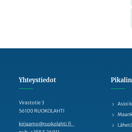
Yhteystiedot
Pikalin
Virastotie 3
Asioi
56100 RUOKOLAHTI
Maankä
kirjaamo@ruokolahti.fi
Lähetä