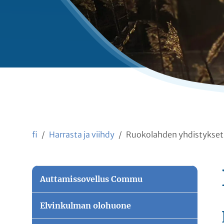
fi
Harrasta ja viihdy
Ruokolahden yhdistykset
Auttamissovellus Commu
Elvinkulman olohuone