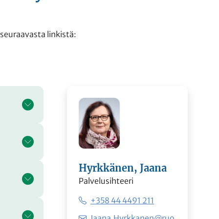
 seuraavasta linkistä:
Hyrkkänen, Jaana
Palvelusihteeri
+358 44 4491 211
Jaana.Hyrkkanen@ruo