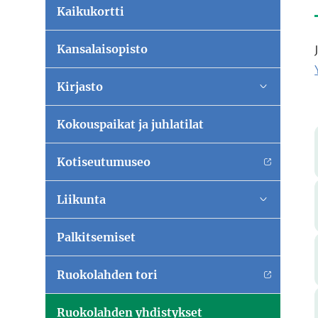
Kaikukortti
Kansalaisopisto
Kirjasto
Vaihda al
Kokouspaikat ja juhlatilat
Kotiseutumuseo
Liikunta
Vaihda al
Palkitsemiset
Ruokolahden tori
Ruokolahden yhdistykset