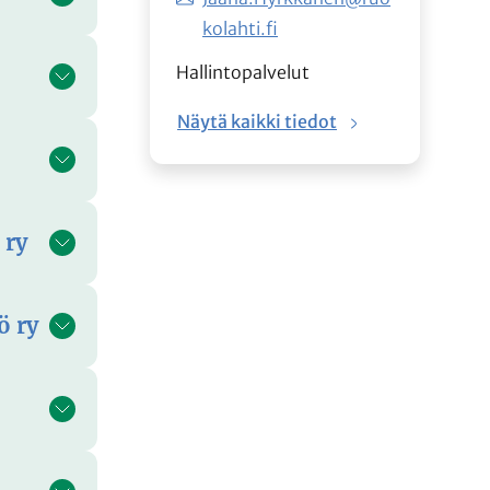
kolahti.fi
Hallintopalvelut
Näytä kaikki tiedot
 ry
ö ry