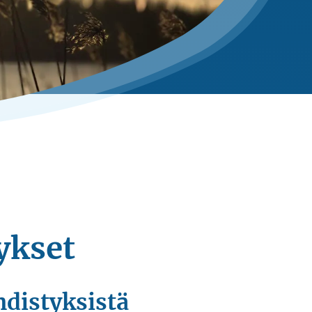
ykset
hdistyksistä