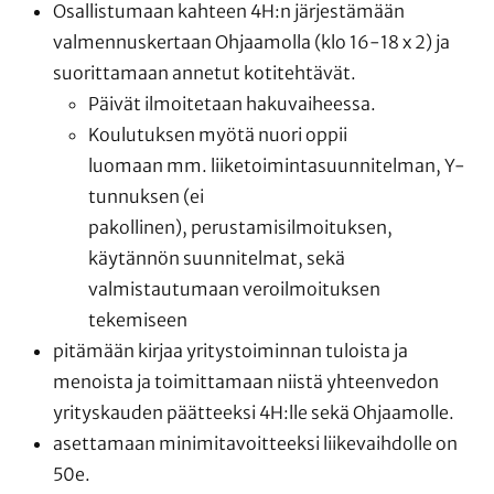
Osallistumaan kahteen 4H:n järjestämään
valmennuskertaan Ohjaamolla (klo 16-18 x 2) ja
suorittamaan annetut kotitehtävät.
Päivät ilmoitetaan hakuvaiheessa.
Koulutuksen myötä nuori oppii
luomaan mm. liiketoimintasuunnitelman, Y-
tunnuksen (ei
pakollinen), perustamisilmoituksen,
käytännön suunnitelmat, sekä
valmistautumaan veroilmoituksen
tekemiseen
pitämään kirjaa yritystoiminnan tuloista ja
menoista ja toimittamaan niistä yhteenvedon
yrityskauden päätteeksi 4H:lle sekä Ohjaamolle.
asettamaan minimitavoitteeksi liikevaihdolle on
50e.