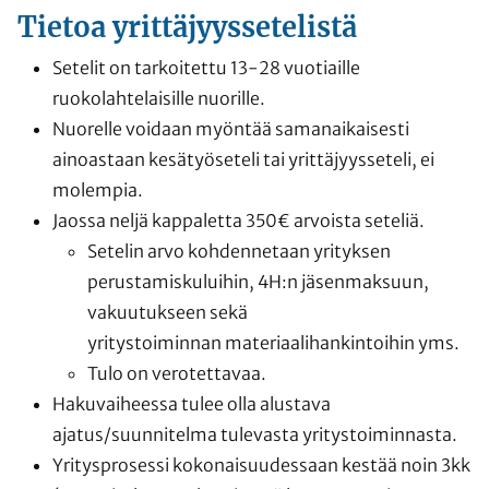
Tietoa yrittäjyyssetelistä
Setelit on tarkoitettu 13-28 vuotiaille
ruokolahtelaisille nuorille.
Nuorelle voidaan myöntää samanaikaisesti
ainoastaan kesätyöseteli tai yrittäjyysseteli, ei
molempia.
Jaossa neljä kappaletta 350€ arvoista seteliä.
Setelin arvo kohdennetaan yrityksen
perustamiskuluihin, 4H:n jäsenmaksuun,
vakuutukseen sekä
yritystoiminnan materiaalihankintoihin yms.
Tulo on verotettavaa.
Hakuvaiheessa tulee olla alustava
ajatus/suunnitelma tulevasta yritystoiminnasta.
Yritysprosessi kokonaisuudessaan kestää noin 3kk