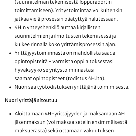
(suunnitelman tekemisestä loppuraportin
toimittamiseen). Yritystoimintaa voi kuitenkin
jatkaa vielä prosessin päätyttyä halutessaan.
4H:n yhteyshenkilö auttaa kirjallisten
suunnitelmien ja ilmoitusten tekemisessä ja
kulkee rinnalla koko yrittämisprosessin ajan.
Yrittäjyystoiminnasta on mahdollista saada
opintopisteitä - varmista oppilaitoksestasi
hyväksyykö se yritystoiminnastasi
saamat opintopisteet (todistus 4H:lta).
Nuori saa työtodistuksen yrittäjänä toimimisesta.
Nuori yrittäjä sitoutuu
Aloittamaan 4H-yrittäjyyden ja maksamaan 4H
jäsenmaksun (voi maksaa setelin ensimmäisestä
maksuerästä) sekä ottamaan vakuutuksen