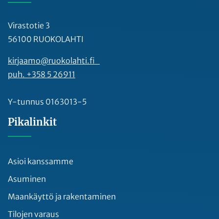
Virastotie 3
56100 RUOKOLAHTI
kirjaamo@ruokolahti.fi
puh. +358 5 26911
Y-tunnus 0163013-5
Pikalinkit
Asioi kanssamme
Asuminen
Maankäyttö ja rakentaminen
Tilojen varaus