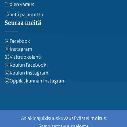
Tilojen varaus
Lähetä palautetta
Seuraa meitä
Facebook
Instagram
Visitruokolahti
Koulun Facebook
Koulun Instagram
Oppilaskunnan Instagram
Asiakirjajulkisuuskuvaus
Evästeilmoitus
Saavutettavuusseloste