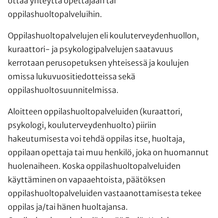
ottaa yhteyttä opettajaan tai
oppilashuoltopalveluihin.
Oppilashuoltopalvelujen eli kouluterveydenhuollon,
kuraattori- ja psykologipalvelujen saatavuus
kerrotaan perusopetuksen yhteisessä ja koulujen
omissa lukuvuositiedotteissa sekä
oppilashuoltosuunnitelmissa.
Aloitteen oppilashuoltopalveluiden (kuraattori,
psykologi, kouluterveydenhuolto) piiriin
hakeutumisesta voi tehdä oppilas itse, huoltaja,
oppilaan opettaja tai muu henkilö, joka on huomannut
huolenaiheen. Koska oppilashuoltopalveluiden
käyttäminen on vapaaehtoista, päätöksen
oppilashuoltopalveluiden vastaanottamisesta tekee
oppilas ja/tai hänen huoltajansa.