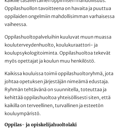
kaikille tasavertainen oppimisen mahdollisuus.
Oppilashuollon tavoitteena on havaita ja puuttua
oppilaiden ongelmiin mahdollisimman varhaisessa
vaiheessa.
Oppilashuoltopalveluihin kuuluvat muun muassa
kouluterveydenhuolto, koulukuraattori- ja
koulupsykologitoiminta. Oppilashuoltoa tekevät
myös opettajat ja koulun muu henkilöstö.
Kaikissa kouluissa toimii oppilashuoltoryhmä, jota
johtaa opetuksen järjestäjän nimeämä edustaja.
Ryhmän tehtävänä on suunnitella, toteuttaa ja
kehittää oppilashuoltoa yhteisöllisesti siten, että
kaikilla on terveellinen, turvallinen ja esteetön
kouluympäristö.
Oppilas- ja opiskelijahuoltolaki