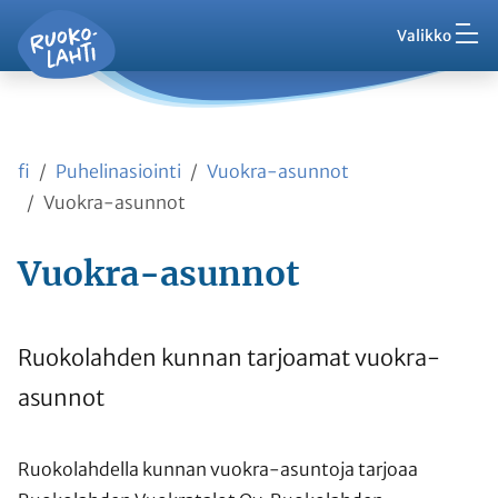
Hak
Asuminen ja ympäristö
Siirry pääsisältöön
Siirry päävalikkoon
Valikko
Vaih
Ruokolahti - etusivu
Palaute
Kasvatus ja koulutus
Ajankohtaista
Vaih
VisitRuokolahti
fi
Puhelinasiointi
Vuokra-asunnot
Harrasta ja viihdy
Vaih
Vuokra-asunnot
Kunta ja hallinto
Vuokra-asunnot
Vaih
Työ ja yrittäminen
Vaih
Ruokolahden kunnan tarjoamat vuokra-
Asioi kanssamme
asunnot
Vaih
Ruokolahdella kunnan vuokra-asuntoja tarjoaa