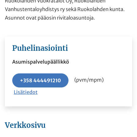
Ruokolahden Vuokratalot Oy, Ruokolahden
Vanhustentaloyhdistys ry sekä Ruokolahden kunta.
Asunnot ovat pääosin rivitaloasuntoja.
Puhelinasiointi
Asumispalvelupäällikkö
(pvm/mpm)
+358 444491210
Lisätiedot
Verkkosivu