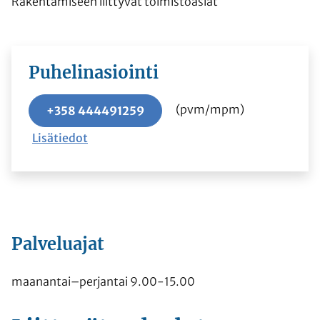
Rakentamiseen liittyvät toimistoasiat
Puhelinasiointi
(pvm/mpm)
+358 444491259
Lisätiedot
Palveluajat
maanantai–perjantai 9.00-15.00