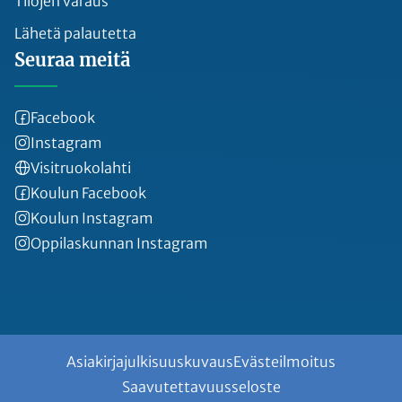
Tilojen varaus
Lähetä palautetta
Seuraa meitä
Facebook
Instagram
Visitruokolahti
Koulun Facebook
Koulun Instagram
Oppilaskunnan Instagram
Asiakirjajulkisuuskuvaus
Evästeilmoitus
Saavutettavuusseloste