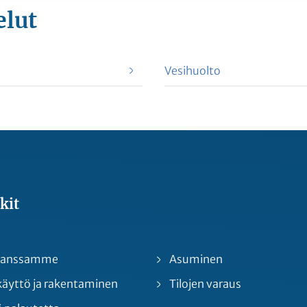
elut
Vesihuolto
kit
 kanssamme
Asuminen
yttö ja rakentaminen
Tilojen varaus