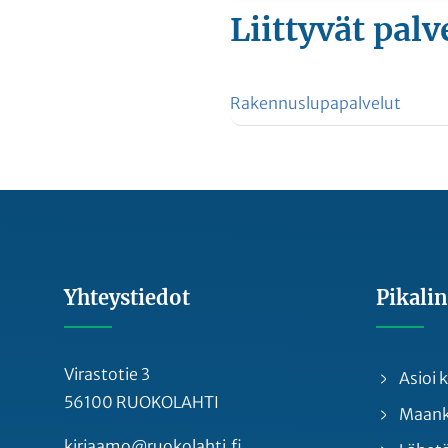
Liittyvät
palv
Rakennuslupapalvelut
Yhteystiedot
Pikalin
Virastotie 3
Asioi
56100 RUOKOLAHTI
Maankä
kirjaamo@ruokolahti.fi