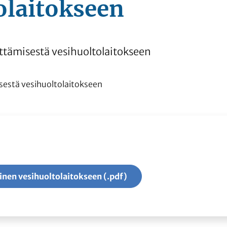
olaitokseen
ittämisestä vesihuoltolaitokseen
sestä vesihuoltolaitokseen
minen vesihuoltolaitokseen (.pdf)