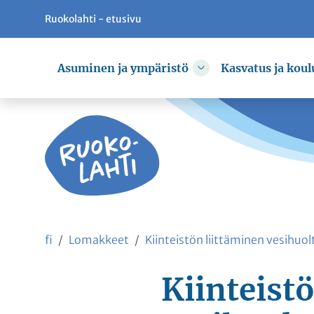
Ruokolahti - etusivu
Siirry pääsisältöön
Siirry päävalikkoon
Asuminen ja ympäristö
Kasvatus ja koul
Vaihda alasvetovali
fi
Lomakkeet
Kiinteistön liittäminen vesihuo
Kiinteist