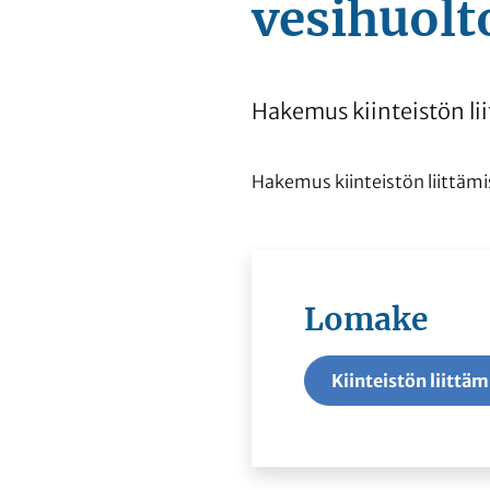
vesihuolt
Hakemus kiinteistön li
Hakemus kiinteistön liittämi
Lomake
Kiinteistön liittä