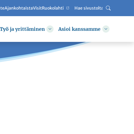
ute
Ajankohtaista
VisitRuokolahti
Haku
Työ ja yrittäminen
Asioi kanssamme
hda alasvetovalikkoa
Vaihda alasvetovalikkoa
Vaihda alas