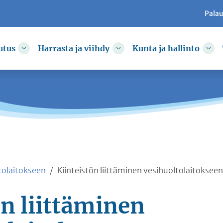
Pala
utus
Harrasta ja viihdy
Kunta ja hallinto
kkoa
Vaihda alasvetovalikkoa
Vaihda alasvetovalikkoa
Vai
ltolaitokseen
Kiinteistön liittäminen vesihuoltolaitokseen
ön liittäminen