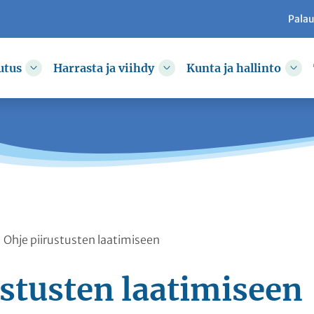
Pala
utus
Harrasta ja viihdy
Kunta ja hallinto
kkoa
Vaihda alasvetovalikkoa
Vaihda alasvetovalikkoa
Vai
Ohje piirustusten laatimiseen
ustusten laatimiseen