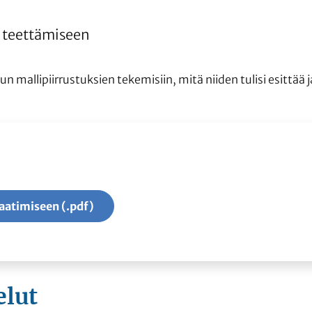
n teettämiseen
mallipiirrustuksien tekemisiin, mitä niiden tulisi esittää ja
laatimiseen (.pdf)
elut