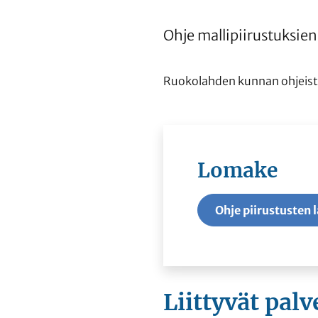
Ohje mallipiirustuksie
Ruokolahden kunnan ohjeistun 
Lomake
Ohje piirustusten 
Liittyvät
palv