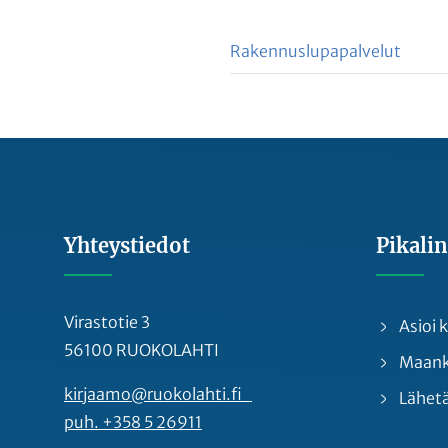
Rakennuslupapalvelut
Yhteystiedot
Pikalin
Virastotie 3
Asioi
56100 RUOKOLAHTI
Maankä
kirjaamo@ruokolahti.fi
Lähetä
puh. +358 5 26911