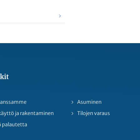
kit
 kanssamme
Asuminen
yttö ja rakentaminen
Tilojen varaus
 palautetta