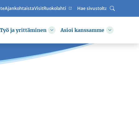
ute
Ajankohtaista
VisitRuokolahti
Haku
Työ ja yrittäminen
Asioi kanssamme
hda alasvetovalikkoa
Vaihda alasvetovalikkoa
Vaihda alas