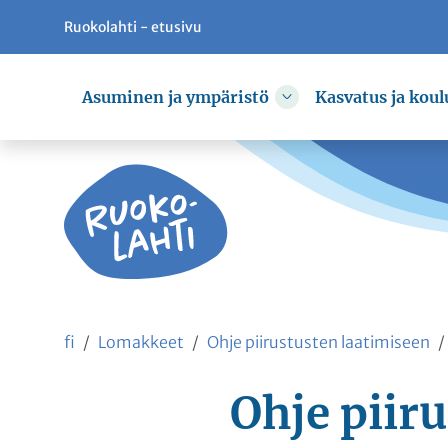
Ruokolahti - etusivu
Siirry pääsisältöön
Siirry päävalikkoon
Asuminen ja ympäristö
Kasvatus ja koul
Vaihda alasvetovali
fi
Lomakkeet
Ohje piirustusten laatimiseen
Ohje piir