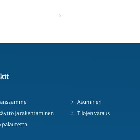
kit
 kanssamme
Asuminen
yttö ja rakentaminen
Tilojen varaus
 palautetta