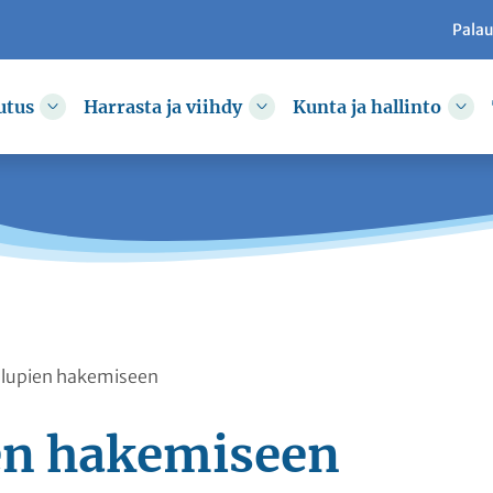
Pala
utus
Harrasta ja viihdy
Kunta ja hallinto
kkoa
Vaihda alasvetovalikkoa
Vaihda alasvetovalikkoa
Vai
 lupien hakemiseen
en hakemiseen