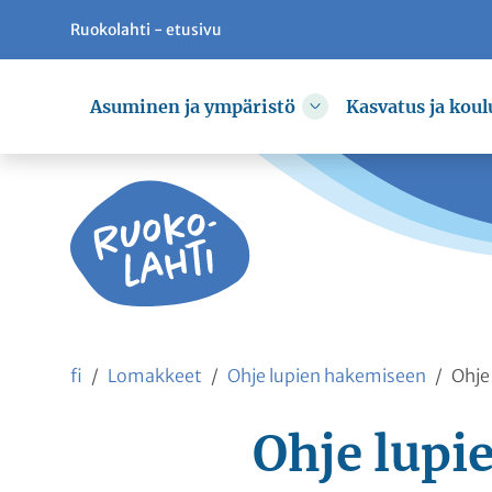
Ruokolahti - etusivu
Siirry pääsisältöön
Siirry päävalikkoon
Asuminen ja ympäristö
Kasvatus ja koul
Vaihda alasvetovali
fi
Lomakkeet
Ohje lupien hakemiseen
Ohje
Ohje lupi