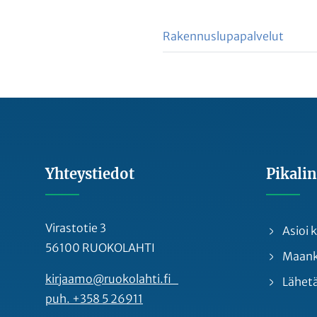
Rakennuslupapalvelut
Yhteystiedot
Pikalin
Virastotie 3
Asioi
56100 RUOKOLAHTI
Maankä
kirjaamo@ruokolahti.fi
Lähetä
puh. +358 5 26911