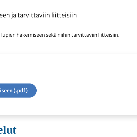
n ja tarvittaviin liitteisiin
pien hakemiseen sekä niihin tarvittaviin liitteisiin.
iseen (.pdf)
elut