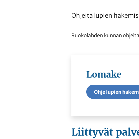
Ohjeita lupien hakemisee
Ruokolahden kunnan ohjeita lu
Lomake
Ohje lupien hakem
Liittyvät
palv