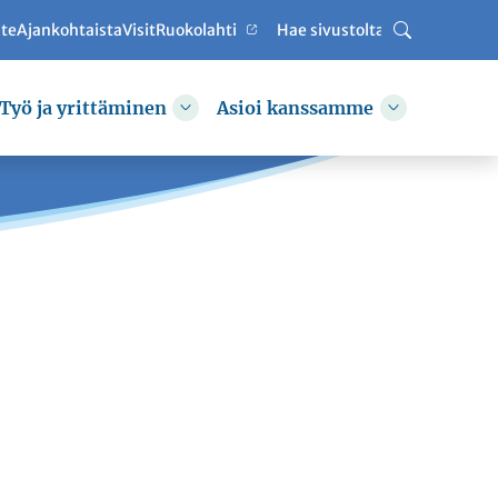
ute
Ajankohtaista
VisitRuokolahti
Haku
Työ ja yrittäminen
Asioi kanssamme
hda alasvetovalikkoa
Vaihda alasvetovalikkoa
Vaihda alas