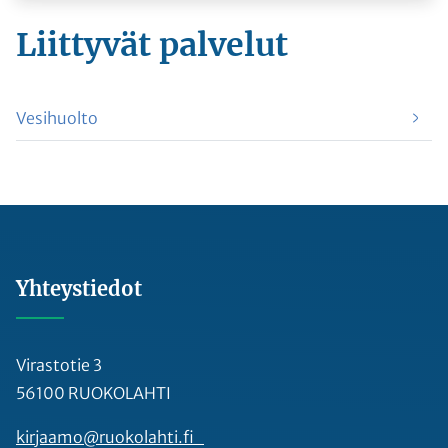
Liittyvät
palvelut
Vesihuolto
Yhteystiedot
Virastotie 3
56100 RUOKOLAHTI
kirjaamo@ruokolahti.fi