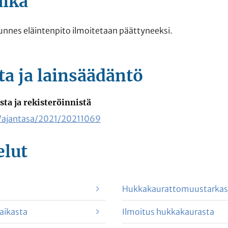
ika
unnes eläintenpito ilmoitetaan päättyneeksi.
ta ja lainsäädäntö
sta ja rekisteröinnistä
ki/ajantasa/2021/20211069
elut
Hukkakaurattomuustarkast
aikasta
Ilmoitus hukkakaurasta