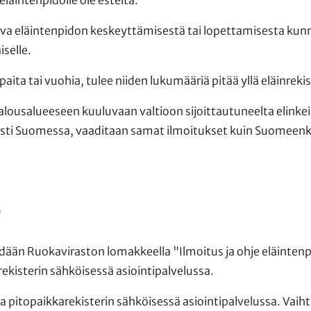
tava eläintenpidon keskeyttämisestä tai lopettamisesta kun
selle.
paita tai vuohia, tulee niiden lukumääriä pitää yllä eläinrekis
lousalueeseen kuuluvaan valtioon sijoittautuneelta elinkein
sesti Suomessa, vaaditaan samat ilmoitukset kuin Suomeenki
e
dään Ruokaviraston lomakkeella "Ilmoitus ja ohje eläinten
rekisterin sähköisessä asiointipalvelussa.
ja pitopaikkarekisterin sähköisessä asiointipalvelussa. Vaih