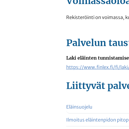
Voimassaoloa
Rekisteröinti on voimassa, k
Palvelun taus
Laki eläinten tunnistamise
https://www.finlex.fi/fi/la
Liittyvät
palv
Eläinsuojelu
Ilmoitus eläintenpidon pitop