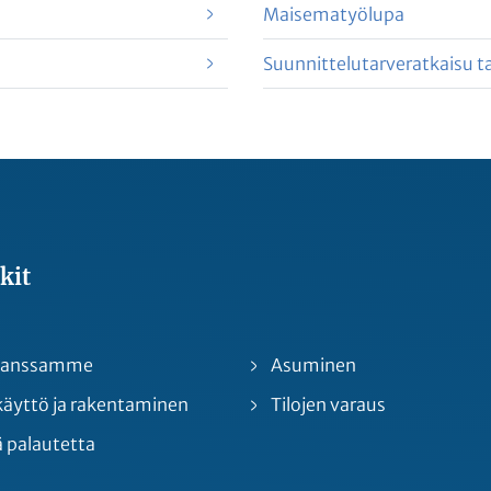
Maisematyölupa
Suunnittelutarveratkaisu t
kit
 kanssamme
Asuminen
yttö ja rakentaminen
Tilojen varaus
 palautetta