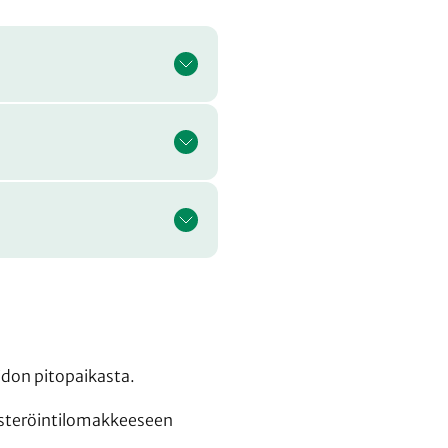
idon pitopaikasta.
ekisteröintilomakkeeseen