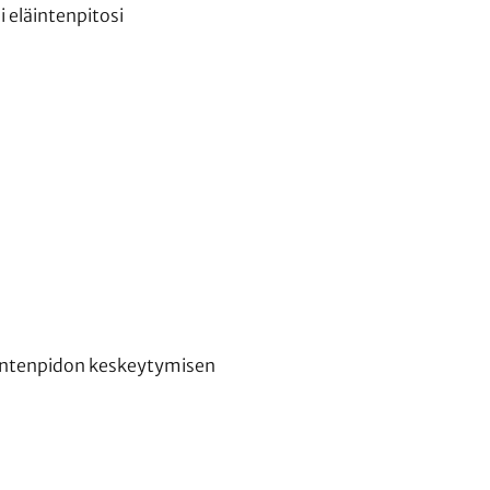
 eläintenpitosi
läintenpidon keskeytymisen