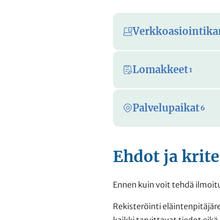
Verkkoasiointika
Lomakkeet
1
Palvelupaikat
6
Ehdot ja krite
Ennen kuin voit tehdä ilmoit
Rekisteröinti eläintenpitäjär
kaikki tarvittavat tiedot eikä