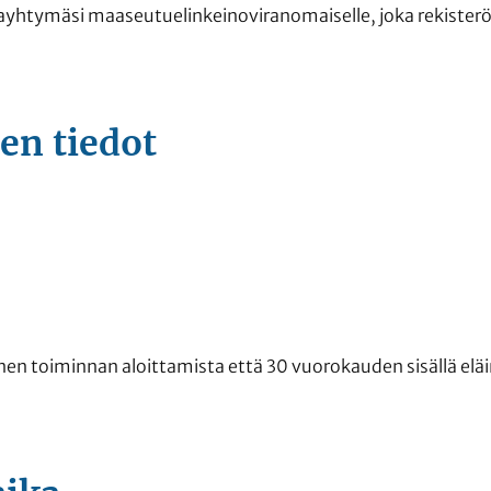
ayhtymäsi maaseutuelinkeinoviranomaiselle, joka rekisteröi
en tiedot
nnen toiminnan aloittamista että 30 vuorokauden sisällä e