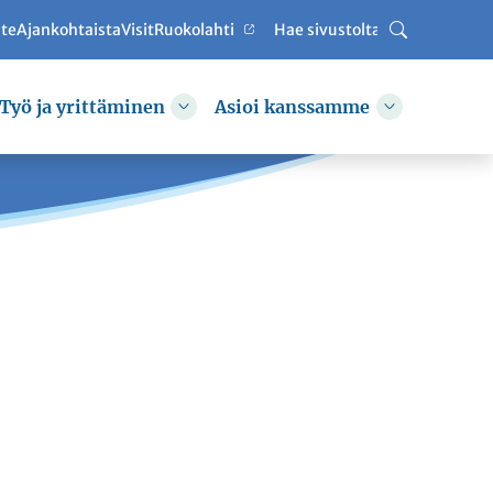
ute
Ajankohtaista
VisitRuokolahti
Haku
Työ ja yrittäminen
Asioi kanssamme
hda alasvetovalikkoa
Vaihda alasvetovalikkoa
Vaihda alas