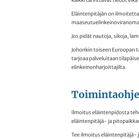
Eläintenpitäjän on ilmoitet
maaseutuelinkeinoviranomai
Jos pidät nautoja, sikoja, lam
Johonkin toiseen Euroopan ta
tarjoaa palveluitaan tilapäi
elinkeinonharjoittajilta.
Toimintaohj
Ilmoitus eläintenpidosta teh
eläintenpitäjä- ja pitopaikka
Tee ilmoitus eläintenpitäjä- 