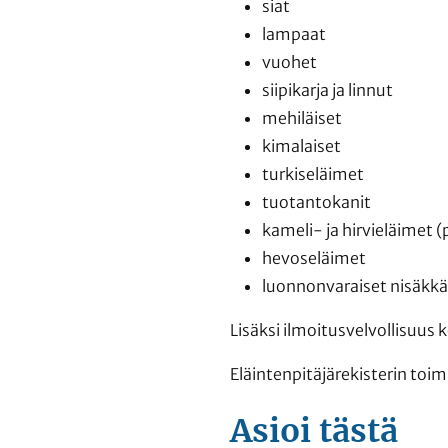
siat
lampaat
vuohet
siipikarja ja linnut
mehiläiset
kimalaiset
turkiseläimet
tuotantokanit
kameli- ja hirvieläimet (
hevoseläimet
luonnonvaraiset nisäkkä
Lisäksi ilmoitusvelvollisuus 
Eläintenpitäjärekisterin toi
Asioi tästä