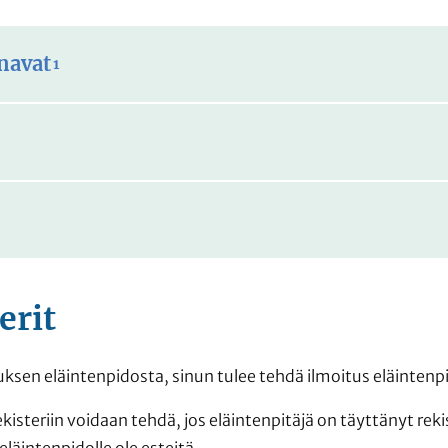
navat
1
erit
uksen eläintenpidosta, sinun tulee tehdä ilmoitus eläintenp
ekisteriin voidaan tehdä, jos eläintenpitäjä on täyttänyt r
 eläintenpidolle ole esteitä.