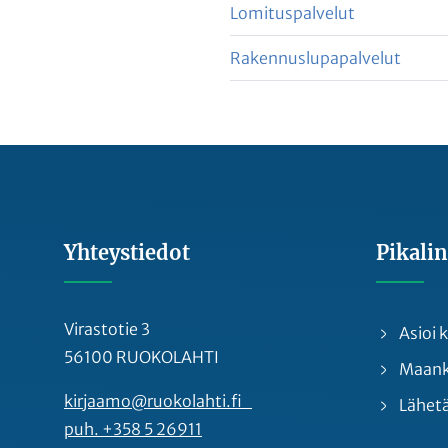
Lomituspalvelut
Rakennuslupapalvelut
Yhteystiedot
Pikalin
Virastotie 3
Asioi
56100 RUOKOLAHTI
Maankä
kirjaamo@ruokolahti.fi
Lähetä
puh. +358 5 26911