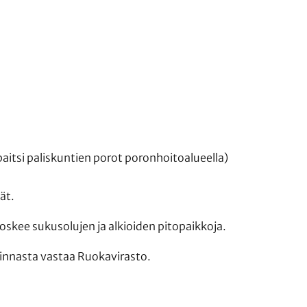
paitsi paliskuntien porot poronhoitoalueella)
ät.
koskee sukusolujen ja alkioiden pitopaikkoja.
minnasta vastaa Ruokavirasto.