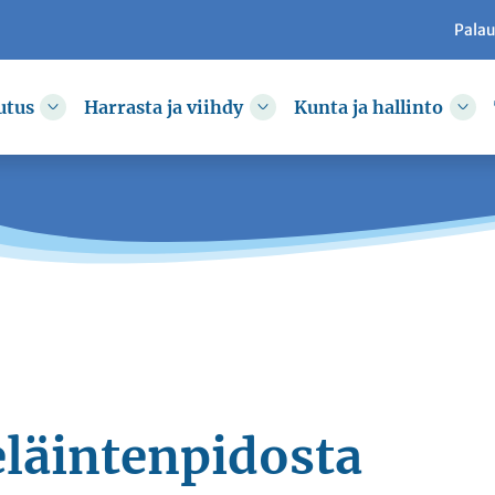
Pala
utus
Harrasta ja viihdy
Kunta ja hallinto
kkoa
Vaihda alasvetovalikkoa
Vaihda alasvetovalikkoa
Vai
eläintenpidosta