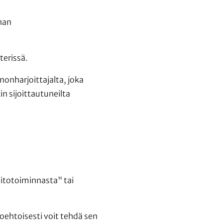
nan
terissä.
onharjoittajalta, joka
n sijoittautuneilta
pitotoiminnasta" tai
toehtoisesti voit tehdä sen