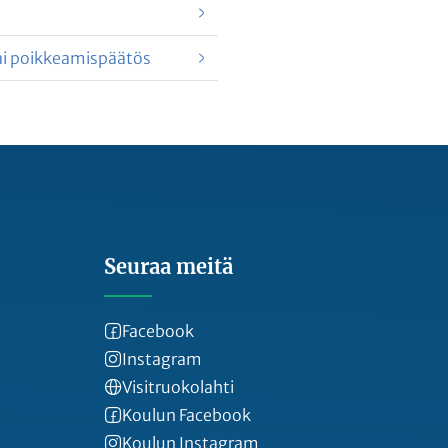
ai poikkeamispäätös
Seuraa meitä
Facebook
Instagram
Visitruokolahti
Koulun Facebook
Koulun Instagram