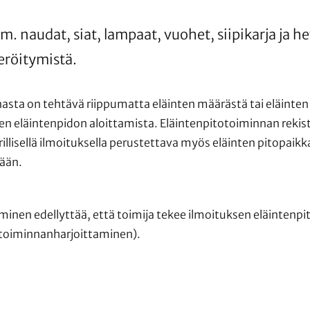
m. naudat, siat, lampaat, vuohet, siipikarja ja he
teröitymistä.
asta on tehtävä riippumatta eläinten määrästä tai eläinten
en eläintenpidon aloittamista. Eläintenpitotoiminnan reki
erillisellä ilmoituksella perustettava myös eläinten pitopaik
tään.
minen edellyttää, että toimija tekee ilmoituksen eläintenpit
(toiminnanharjoittaminen).