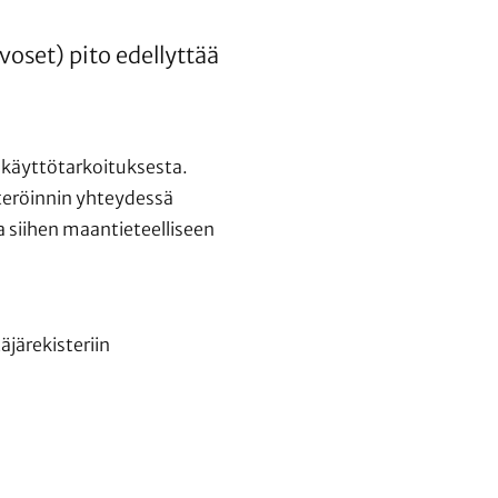
voset) pito edellyttää
 käyttötarkoituksesta.
steröinnin yhteydessä
ka siihen maantieteelliseen
äjärekisteriin