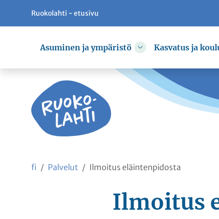
Ruokolahti - etusivu
Siirry pääsisältöön
Siirry päävalikkoon
Asuminen ja ympäristö
Kasvatus ja koul
Vaihda alasvetovali
fi
Palvelut
Ilmoitus eläintenpidosta
Ilmoitus 