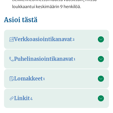
loukkaantui keskimäärin 9 henkilöä.
Asioi tästä
Verkkoasiointikanavat
2
Puhelinasiointikanavat
1
Lomakkeet
1
Linkit
4