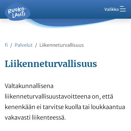
Hak
Asuminen ja ympäristö
Siirry pääsisältöön
Siirry päävalikkoon
Valikko
Vaih
Ruokolahti - etusivu
Palaute
Kasvatus ja koulutus
Ajankohtaista
Vaih
VisitRuokolahti
fi
Palvelut
Liikenneturvallisuus
Harrasta ja viihdy
Vaih
Liikenneturvallisuus
Kunta ja hallinto
Vaih
Työ ja yrittäminen
Valtakunnallisena
Vaih
liikenneturvallisuustavoitteena on, että
Asioi kanssamme
kenenkään ei tarvitse kuolla tai loukkaantua
Vaih
vakavasti liikenteessä.