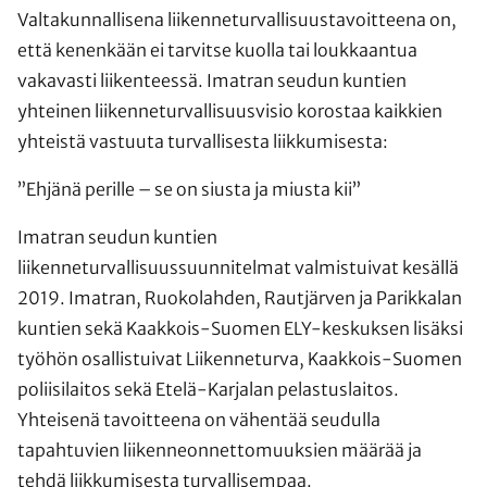
Valtakunnallisena liikenneturvallisuustavoitteena on,
että kenenkään ei tarvitse kuolla tai loukkaantua
vakavasti liikenteessä. Imatran seudun kuntien
yhteinen liikenneturvallisuusvisio korostaa kaikkien
yhteistä vastuuta turvallisesta liikkumisesta:
”Ehjänä perille – se on siusta ja miusta kii”
Imatran seudun kuntien
liikenneturvallisuussuunnitelmat valmistuivat kesällä
2019. Imatran, Ruokolahden, Rautjärven ja Parikkalan
kuntien sekä Kaakkois-Suomen ELY-keskuksen lisäksi
työhön osallistuivat Liikenneturva, Kaakkois-Suomen
poliisilaitos sekä Etelä-Karjalan pelastuslaitos.
Yhteisenä tavoitteena on vähentää seudulla
tapahtuvien liikenneonnettomuuksien määrää ja
tehdä liikkumisesta turvallisempaa.