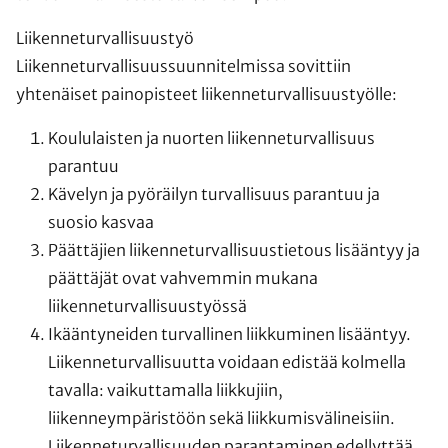
Liikenneturvallisuustyö
Liikenneturvallisuussuunnitelmissa sovittiin
yhtenäiset painopisteet liikenneturvallisuustyölle:
Koululaisten ja nuorten liikenneturvallisuus
parantuu
Kävelyn ja pyöräilyn turvallisuus parantuu ja
suosio kasvaa
Päättäjien liikenneturvallisuustietous lisääntyy ja
päättäjät ovat vahvemmin mukana
liikenneturvallisuustyössä
Ikääntyneiden turvallinen liikkuminen lisääntyy.
Liikenneturvallisuutta voidaan edistää kolmella
tavalla: vaikuttamalla liikkujiin,
liikenneympäristöön sekä liikkumisvälineisiin.
Liikenneturvallisuuden parantaminen edellyttää