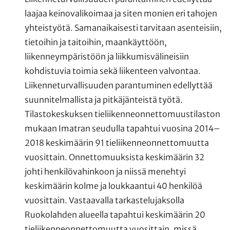
laajaa keinovalikoimaa ja siten monien eri tahojen
yhteistyötä. Samanaikaisesti tarvitaan asenteisiin,
tietoihin ja taitoihin, maankäyttöön,
liikenneympäristöön ja liikkumisvälineisiin
kohdistuvia toimia sekä liikenteen valvontaa.
Liikenneturvallisuuden parantuminen edellyttää
suunnitelmallista ja pitkäjänteistä työtä.
Tilastokeskuksen tieliikenneonnettomuustilaston
mukaan Imatran seudulla tapahtui vuosina 2014–
2018 keskimäärin 91 tieliikenneonnettomuutta
vuosittain. Onnettomuuksista keskimäärin 32
johti henkilövahinkoon ja niissä menehtyi
keskimäärin kolme ja loukkaantui 40 henkilöä
vuosittain. Vastaavalla tarkastelujaksolla
Ruokolahden alueella tapahtui keskimäärin 20
tieliikenneonnettomuutta vuosittain, missä