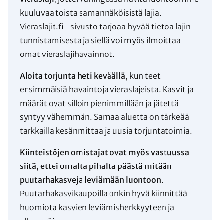
kuuluvaa toista samannäköisistä lajia.
Vieraslajit.fi -sivusto tarjoaa hyvää tietoa lajin
tunnistamisesta ja siellä voi myös ilmoittaa
omat vieraslajihavainnot.
Aloita torjunta heti keväällä
, kun teet
ensimmäisiä havaintoja vieraslajeista. Kasvit ja
määrät ovat silloin pienimmillään ja jätettä
syntyy vähemmän. Samaa aluetta on tärkeää
tarkkailla kesänmittaa ja uusia torjuntatoimia.
Kiinteistöjen omistajat ovat myös vastuussa
siitä, ettei omalta pihalta päästä mitään
puutarhakasveja leviämään luontoon
.
Puutarhakasvikaupoilla onkin hyvä kiinnittää
huomiota kasvien leviämisherkkyyteen ja