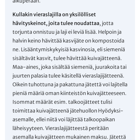
alkuperään.
Kullakin vieraslajilla on yksilölliset
hävityskeinot, joita tulee noudattaa
, jotta
torjunta onnistuu ja laji ei leviä lisää. Helpoin ja
halvin keino hävittää kasvijäte on kompostoida
ne. Lisääntymiskykyisiä kasvinosia, eli siemeniä
sisältävät kasvit, tulee hävittää kuivajätteenä.
Maa-aines, joka sisältää siemeniä, juurakoita tai
juurten palasia tulee käsitellä vieraslajijätteenä.
Oikein tuhottuna ja pakattuna jätettä voi lajitella
pieniä määriä oman kiinteistön kuivajätteeseen.
Isommat määrät esim. talkoojätteet tulisi
toimittaa kuivajätteenä jätehuollon Hyödyksi-
asemalle, ellei niitä voi läjittää talkoopaikan
läheisyyteen. Vieraslajijätteestä peritään
asemalla kuivajätteen mukainen maksu. Jätettä