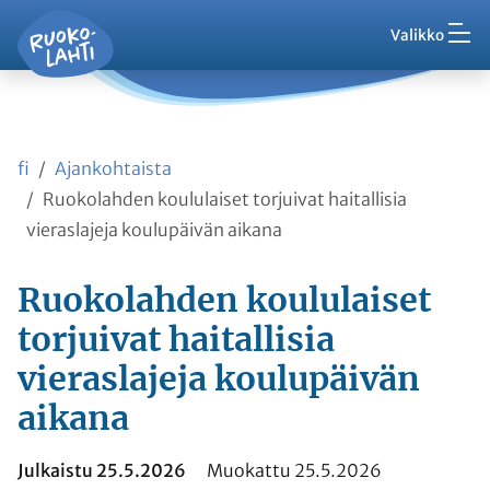
Hak
Asuminen ja ympäristö
Siirry pääsisältöön
Siirry päävalikkoon
Valikko
Vaih
Ruokolahti - etusivu
Palaute
Kasvatus ja koulutus
Ajankohtaista
Vaih
VisitRuokolahti
fi
Ajankohtaista
Harrasta ja viihdy
Vaih
Ruokolahden koululaiset torjuivat haitallisia
vieraslajeja koulupäivän aikana
Kunta ja hallinto
Vaih
Ruokolahden koululaiset
Työ ja yrittäminen
torjuivat haitallisia
Vaih
vieraslajeja koulupäivän
Asioi kanssamme
Vaih
aikana
Julkaistu 25.5.2026
Muokattu 25.5.2026