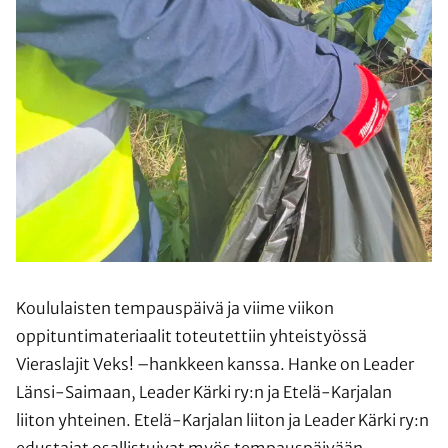
Koululaisten tempauspäivä ja viime viikon
oppituntimateriaalit toteutettiin yhteistyössä
Vieraslajit Veks! –hankkeen kanssa. Hanke on Leader
Länsi-Saimaan, Leader Kärki ry:n ja Etelä-Karjalan
liiton yhteinen. Etelä-Karjalan liiton ja Leader Kärki ry:n
edustajat osallistuivat myös tempauspäivään