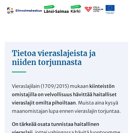
Tietoa vieraslajeista ja
niiden torjunnasta
Vieraslajilain (1709/2015) mukaan
kiinteistön
omistajilla on velvollisuus hävittää haitalliset
vieraslajit omilta pihoiltaan
. Muista aina kysyä
maanomistajan lupa ennen vieraslajin torjuntaa.
On tärkeää osata tunnistaa haitallinen
vieraslaji
, jottei vahingossa hävitä luontoomme