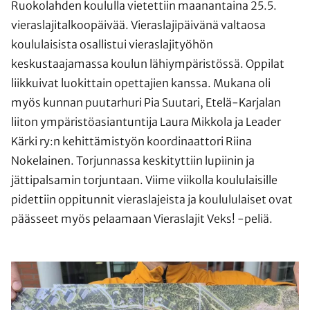
Ruokolahden koululla vietettiin maanantaina 25.5.
vieraslajitalkoopäivää. Vieraslajipäivänä valtaosa
koululaisista osallistui vieraslajityöhön
keskustaajamassa koulun lähiympäristössä. Oppilat
liikkuivat luokittain opettajien kanssa. Mukana oli
myös kunnan puutarhuri Pia Suutari, Etelä-Karjalan
liiton ympäristöasiantuntija Laura Mikkola ja Leader
Kärki ry:n kehittämistyön koordinaattori Riina
Nokelainen. Torjunnassa keskityttiin lupiinin ja
jättipalsamin torjuntaan. Viime viikolla koululaisille
pidettiin oppitunnit vieraslajeista ja koulululaiset ovat
päässeet myös pelaamaan Vieraslajit Veks! -peliä.