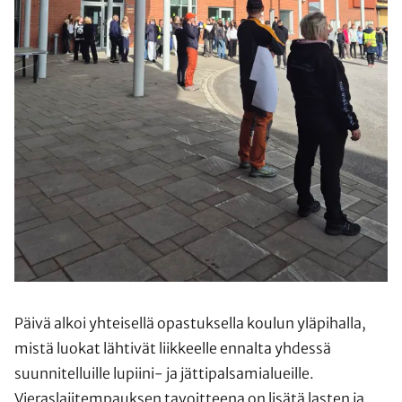
Päivä alkoi yhteisellä opastuksella koulun yläpihalla,
mistä luokat lähtivät liikkeelle ennalta yhdessä
suunnitelluille lupiini- ja jättipalsamialueille.
Vieraslajitempauksen tavoitteena on lisätä lasten ja