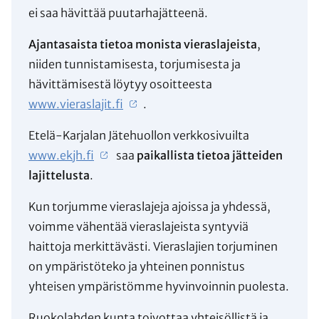
ei saa hävittää puutarhajätteenä.
Ajantasaista tietoa monista vieraslajeista
,
niiden tunnistamisesta, torjumisesta ja
hävittämisestä löytyy osoitteesta
www.vieraslajit.fi
.
Etelä-Karjalan Jätehuollon verkkosivuilta
www.ekjh.fi
saa
paikallista tietoa jätteiden
lajittelusta
.
Kun torjumme vieraslajeja ajoissa ja yhdessä,
voimme vähentää vieraslajeista syntyviä
haittoja merkittävästi. Vieraslajien torjuminen
on ympäristöteko ja yhteinen ponnistus
yhteisen ympäristömme hyvinvoinnin puolesta.
Ruokolahden kunta toivottaa yhteisöllistä ja