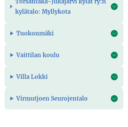
Torsantaka-Jukajärvi kylät ry:n
kylätalo: Myllykota
Tuokonmäki
Vaittilan koulu
Villa Lokki
Virmutjoen Seurojentalo