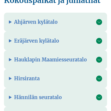
Kokouspaikat ja juhlatilat
Ahjärven kylätalo
Eräjärven kylätalo
Hauklapin Maamiesseuratalo
Hirsiranta
Hännilän seuratalo