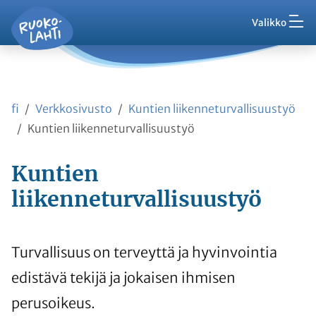
Hak
Asuminen ja ympäristö
Siirry pääsisältöön
Siirry päävalikkoon
Valikko
Vaih
Ruokolahti - etusivu
Palaute
Kasvatus ja koulutus
Ajankohtaista
Vaih
VisitRuokolahti
fi
Verkkosivusto
Kuntien liikenneturvallisuustyö
Harrasta ja viihdy
Vaih
Kuntien liikenneturvallisuustyö
Kunta ja hallinto
Kuntien
Vaih
liikenneturvallisuustyö
Työ ja yrittäminen
Vaih
Asioi kanssamme
Turvallisuus on terveyttä ja hyvinvointia
Vaih
edistävä tekijä ja jokaisen ihmisen
perusoikeus.