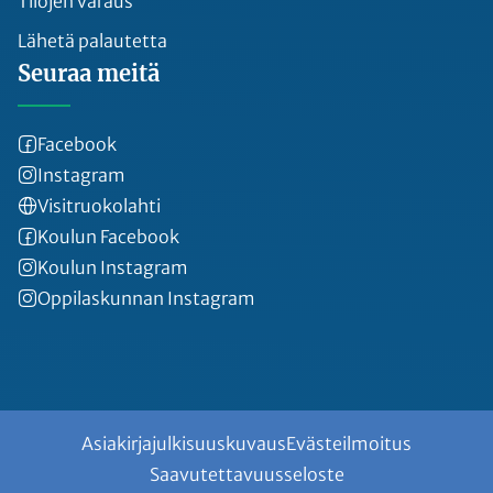
Tilojen varaus
Lähetä palautetta
Seuraa meitä
Facebook
Instagram
Visitruokolahti
Koulun Facebook
Koulun Instagram
Oppilaskunnan Instagram
Asiakirjajulkisuuskuvaus
Evästeilmoitus
Saavutettavuusseloste