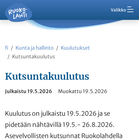
Hak
Asuminen ja ympäristö
Siirry pääsisältöön
Siirry päävalikkoon
Valikko
Vaih
Ruokolahti - etusivu
Palaute
Kasvatus ja koulutus
Ajankohtaista
Vaih
VisitRuokolahti
fi
Kunta ja hallinto
Kuulutukset
Harrasta ja viihdy
Vaih
Kutsuntakuulutus
Kunta ja hallinto
Kutsuntakuulutus
Vaih
Työ ja yrittäminen
Julkaistu 19.5.2026
Muokattu 19.5.2026
Vaih
Asioi kanssamme
Kuulutus on julkaistu 19.5.2026 ja se
Vaih
pidetään nähtävillä 19.5.- 26.8.2026.
Asevelvollisten kutsunnat Ruokolahdella