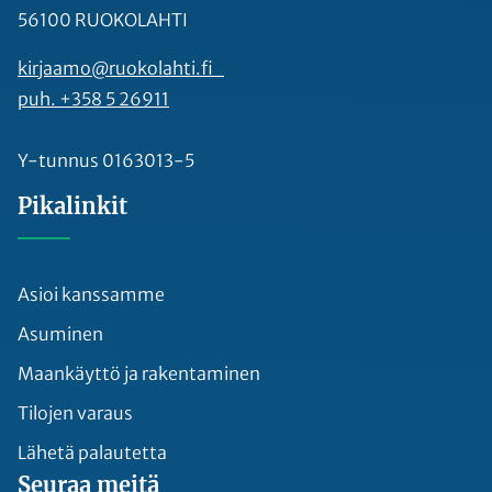
56100 RUOKOLAHTI
kirjaamo@ruokolahti.fi
puh. +358 5 26911
Y-tunnus 0163013-5
Pikalinkit
Asioi kanssamme
Asuminen
Maankäyttö ja rakentaminen
Tilojen varaus
Lähetä palautetta
Seuraa meitä